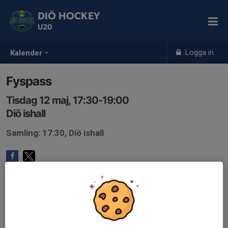
DIÖ HOCKEY
U20
Logga in
Kalender
Fyspass
Tisdag 12 maj, 17:30-19:00
Diö ishall
Samling: 17:30, Diö ishall