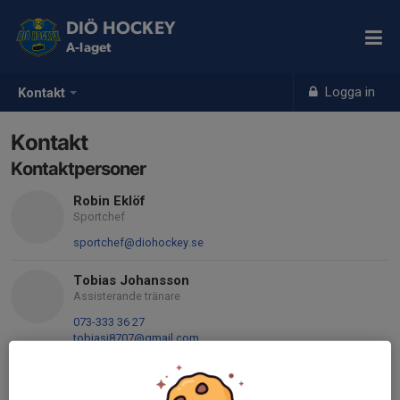
DIÖ HOCKEY
A-laget
Logga in
Kontakt
Kontakt
Kontaktpersoner
Robin Eklöf
Sportchef
sportchef@diohockey.se
Tobias Johansson
Assisterande tränare
073-333 36 27
tobiasj8707@gmail.com
Linda Quarfordt Thelin
Lagledare