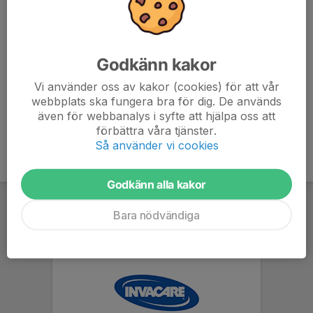
070-547 08 61
lindaqthelin@gmail.com
Andreas Axelsson
Godkänn kakor
Materialare
Vi använder oss av kakor (cookies) för att vår
070-612 16 77
webbplats ska fungera bra för dig. De används
andreas.axelsson@diohockey.se
även för webbanalys i syfte att hjälpa oss att
förbättra våra tjänster.
Så använder vi cookies
Godkänn alla kakor
Bara nödvändiga