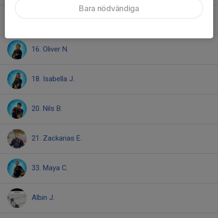
Bara nödvändiga
15. Ville N.
16. Oliver N.
18. Isabella J.
20. Nils B.
21. Zackarias E.
33. Maya C.
Albin J.