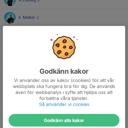
4. Ludwig J.
6. Melker J.
7. Karel J.
8. Simon J.
Godkänn kakor
10. Bosse J.
Vi använder oss av kakor (cookies) för att vår
webbplats ska fungera bra för dig. De används
11. Max L.
även för webbanalys i syfte att hjälpa oss att
förbättra våra tjänster.
Så använder vi cookies
12. Philip Ö.
Godkänn alla kakor
13. Hugo R.