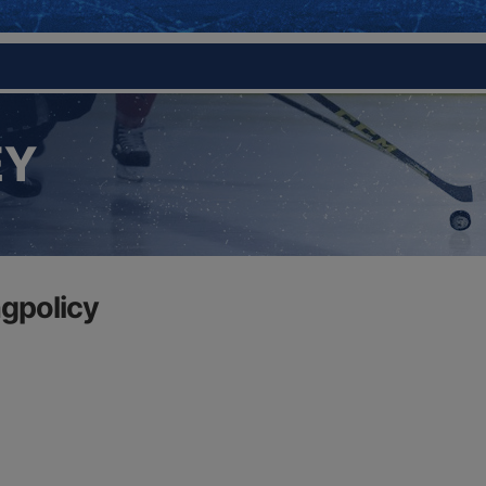
EY
gpolicy