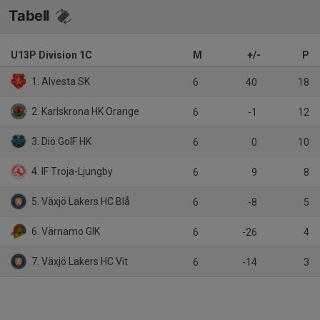
Tabell
U13P Division 1C
M
+/-
P
1. Alvesta SK
6
40
18
2. Karlskrona HK Orange
6
-1
12
3. Diö GoIF HK
6
0
10
4. IF Troja-Ljungby
6
9
8
5. Växjö Lakers HC Blå
6
-8
5
6. Värnamo GIK
6
-26
4
7. Växjö Lakers HC Vit
6
-14
3