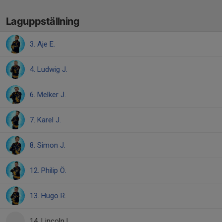
Laguppställning
3. Aje E.
4. Ludwig J.
6. Melker J.
7. Karel J.
8. Simon J.
12. Philip Ö.
13. Hugo R.
14. Lincoln L.