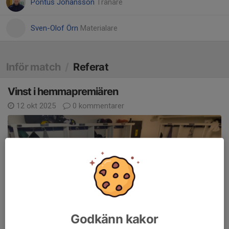
Pontus Johansson
Tränare
Sven-Olof Örn
Materialare
Inför match
/
Referat
Vinst i hemmapremiären
12 okt 2025
0 kommentarer
Godkänn kakor