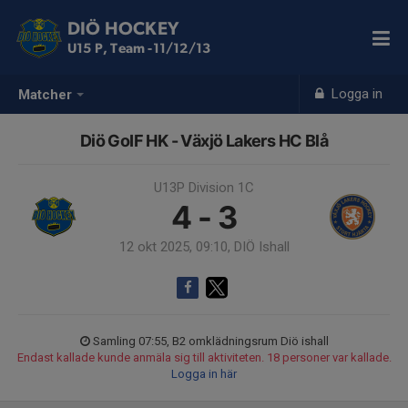
DIÖ HOCKEY
U15 P, Team -11/12/13
Logga in
Matcher
Diö GoIF HK - Växjö Lakers HC Blå
U13P Division 1C
4 - 3
12 okt 2025, 09:10, DIÖ Ishall
Samling 07:55, B2 omklädningsrum Diö ishall
Endast kallade kunde anmäla sig till aktiviteten. 18 personer var kallade.
Logga in här