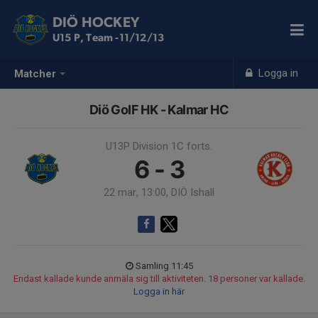
DIÖ HOCKEY
U15 P, Team -11/12/13
Logga in
Matcher
Diö GoIF HK - Kalmar HC
U13P Division 1C forts.
6 - 3
22 mar, 13:00, DIÖ Ishall
Samling 11:45
Endast kallade kunde anmäla sig till aktiviteten. 18 personer var kallade.
Logga in här