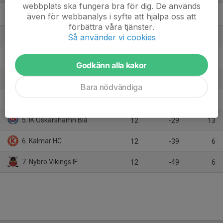
webbplats ska fungera bra för dig. De används
även för webbanalys i syfte att hjälpa oss att
U13P Division 1C forts.
M
+/-
P
förbättra våra tjänster.
Så använder vi cookies
1. IF Troja-Ljungby
12
58
31
2. Växjö Lakers HC Blå
12
21
26
Godkänn alla kakor
3. Diö GoIF HK
12
14
23
Bara nödvändiga
4. Karlskrona HK Svart
12
24
17
5. IK Oskarshamn Blå
12
-29
13
6. Kalmar HC
12
-39
6
7. Nybro Vikings IF
12
-49
6