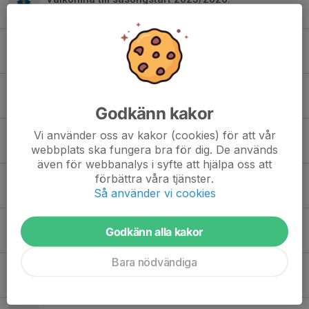
21 aug 2025
Sponsrat Hockeyfesten 2025
13 jan 2025
Stort TACK Sparbanken Eken!
25 dec 2023
Godkänn kakor
Diö Hockey pantar mera!
Vi använder oss av kakor (cookies) för att vår
webbplats ska fungera bra för dig. De används
16 aug 2023
även för webbanalys i syfte att hjälpa oss att
förbättra våra tjänster.
Nytt Bankgiro på våra fakturor
Så använder vi cookies
20 maj 2023
ÅRSMÖTE 11Juni kl 17:00
Godkänn alla kakor
11 maj 2023
Bara nödvändiga
TACK
27 feb 2023